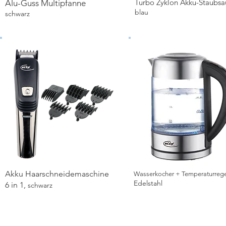
Turbo Zyklon Akku-Staubsa
Alu-Guss Multipfanne
Details ansehen
Details ansehen
blau
schwarz
Akku Haarschneidemaschine
Wasserkocher + Temperaturreg
Details ansehen
Details ansehen
Edelstahl
6 in 1,
schwarz